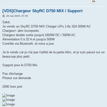
[VDS]Chargeur SkyRC D750 MIX / Support
M
20 mai 2026, 07:35
e
s
Salut,
s
Je vends un SkyRC D750 MIX Charger LiPo 1-8s 32A 500W AC
a
g
Chargeur+ alim incorporée.
e
Chargeur double sortie jusqu'à 1600W DC / 500W AC
Alimentation 0 à 32 A et jusqu'a 500W
Contrôle via Bluetooth, et mise a jour.
Je le vends car je n'ai pas l'utilité de la partie Alim, et je suis passé sur un
beaucoup plus petit.
Support pour le D750 Mix
Pas d'échange
Photos sur demande
200€ hors port