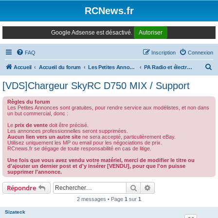
Panneau de gestion des cookies
RCNews.fr
Google Adsense est désactivé.
Autoriser
FAQ
Inscription
Connexion
R
Accueil
Accueil du forum
Les Petites Annonces Modernes
PA Radio et électronique
e
[VDS]Chargeur SkyRC D750 MIX / Support
c
Règles du forum
h
Les Petites Annonces sont gratuites, pour rendre service aux modélistes, et non dans
un but commercial, donc :
e
Le
prix de vente
doit être précisé.
r
Les annonces professionnelles seront supprimées.
Aucun lien vers un autre site
ne sera accepté, particulièrement eBay.
c
Utilisez uniquement les MP ou email pour les négociations de prix.
RCnews.fr se dégage de toute responsabilité en cas de litige.
h
Une fois que vous avez vendu votre matériel, merci de modifier le titre ou
e
d'ajouter un dernier post et d'y insérer [VENDU], pour que l'on puisse
supprimer l'annonce.
r
Rechercher
Recherche avancée
Répondre
2 messages • Page
1
sur
1
Sizateck