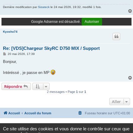
Dernière modification par
Sizateck
le 24 mai 2026, 19:32, modifié 1 fois.
Google Adsense est désactivé.
Autoriser
Kyosho74
Re: [VDS]Chargeur SkyRC D750 MIX / Support
M
20 mai 2026, 17:39
e
s
Bonjour,
s
a
g
Intéréssé , je passe en MP
e
Répondre
2 messages • Page
1
sur
1
Aller
Accueil
Accueil du forum
Fuseau horaire sur
UTC+01:00
Google Adsense est désactivé.
Autoriser
Ce site utilise des cookies et vous donne le contrôle sur ceux que