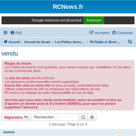
Panneau de gestion des cookies
RCNews.fr
Google Adsense est désactivé.
Autoriser
FAQ
Inscription
Connexion
R
Accueil
Accueil du forum
Les Petites Annonces Modernes
PA Radio et électronique
e
vendu
c
Règles du forum
h
Les Petites Annonces sont gratuites, pour rendre service aux modélistes, et non dans
un but commercial, donc :
e
Le
prix de vente
doit être précisé.
r
Les annonces professionnelles seront supprimées.
Aucun lien vers un autre site
ne sera accepté, particulièrement eBay.
c
Utilisez uniquement les MP ou email pour les négociations de prix.
RCnews.fr se dégage de toute responsabilité en cas de litige.
h
Une fois que vous avez vendu votre matériel, merci de modifier le titre ou
e
d'ajouter un dernier post et d'y insérer [VENDU], pour que l'on puisse
supprimer l'annonce.
r
Rechercher
Recherche avancée
Répondre
1 message • Page
1
sur
1
ANAKIN