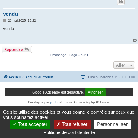
vendu
M
26 mai 2025, 16:22
e
s
vendu
s
a
g
e
Répondre
1 message • Page
1
sur
1
Aller
Accueil
Accueil du forum
Fuseau horaire sur
UTC+01:00
Google Adsense est désactivé.
Autoriser
Développé par
phpBB
® Forum Software © phpBB Limited
Traduction française officielle
©
Qiaeru
Ce site utilise des cookies et vous donne le contrôle sur ceux que
Confidentialité
|
Conditions
vous souhaitez activer
Tout accepter
Tout refuser
Personnaliser
Politique de confidentialité