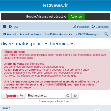
Panneau de gestion des cookies
RCNews.fr
Google Adsense est désactivé.
Autoriser
FAQ
Inscription
Connexion
R
Accueil
Accueil du forum
Les Petites Annonces Modernes
PA TT thermique
e
divers matos pour les thermiques
c
Règles du forum
h
Les Petites Annonces sont gratuites, pour rendre service aux modélistes, et non dans
un but commercial, donc :
e
Le
prix de vente
doit être précisé.
r
Les annonces professionnelles seront supprimées.
Aucun lien vers un autre site
ne sera accepté, particulièrement eBay.
c
Utilisez uniquement les MP ou email pour les négociations de prix.
RCnews.fr se dégage de toute responsabilité en cas de litige.
h
Une fois que vous avez vendu votre matériel, merci de modifier le titre ou
e
d'ajouter un dernier post et d'y insérer [VENDU], pour que l'on puisse
supprimer l'annonce.
r
Rechercher
Recherche avancée
Répondre
2 messages • Page
1
sur
1
tidji07