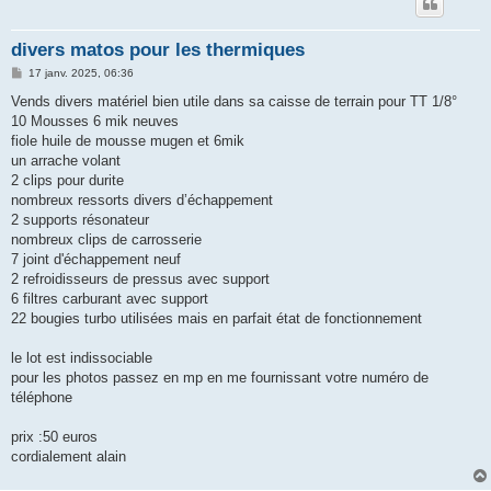
divers matos pour les thermiques
M
17 janv. 2025, 06:36
e
s
Vends divers matériel bien utile dans sa caisse de terrain pour TT 1/8°
s
10 Mousses 6 mik neuves
a
g
fiole huile de mousse mugen et 6mik
e
un arrache volant
2 clips pour durite
nombreux ressorts divers d’échappement
2 supports résonateur
nombreux clips de carrosserie
7 joint d'échappement neuf
2 refroidisseurs de pressus avec support
6 filtres carburant avec support
22 bougies turbo utilisées mais en parfait état de fonctionnement
le lot est indissociable
pour les photos passez en mp en me fournissant votre numéro de
téléphone
prix :50 euros
cordialement alain