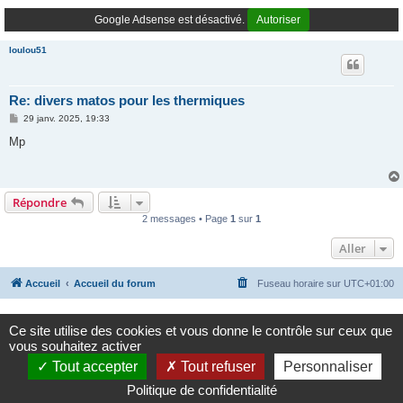
Google Adsense est désactivé.
Autoriser
loulou51
Re: divers matos pour les thermiques
M
29 janv. 2025, 19:33
e
s
Mp
s
a
g
e
Répondre
2 messages • Page
1
sur
1
Aller
Accueil
Accueil du forum
Fuseau horaire sur
UTC+01:00
Google Adsense est désactivé.
Autoriser
Ce site utilise des cookies et vous donne le contrôle sur ceux que
vous souhaitez activer
Développé par
phpBB
® Forum Software © phpBB Limited
Tout accepter
Tout refuser
Personnaliser
Traduction française officielle
©
Qiaeru
Politique de confidentialité
Confidentialité
|
Conditions