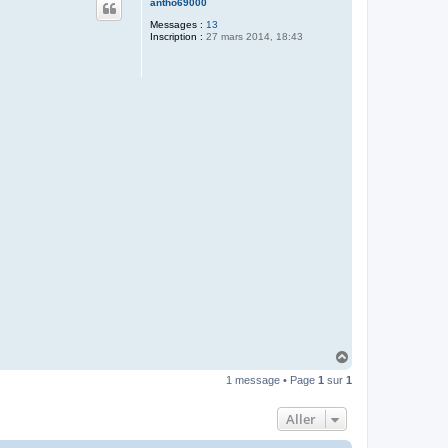
antho69000
Messages :
13
Inscription :
27 mars 2014, 18:43
H
a
1 message • Page
1
sur
1
u
t
Aller