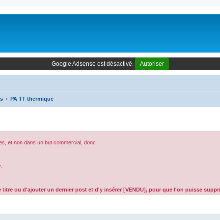
Google Adsense est désactivé.
Autoriser
es
PA TT thermique
es, et non dans un but commercial, donc :
.
 titre ou d'ajouter un dernier post et d'y insérer [VENDU], pour que l'on puisse supp
che avancée