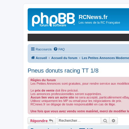
Panneau de gestion des cookies
RCNews.fr
Les news de la RC Française
Raccourcis
FAQ
Accueil
Accueil du forum
Les Petites Annonces Modern
Pneus donuts racing TT 1/8
Règles du forum
Les Petites Annonces sont gratuites, pour rendre service aux modélist
Le
prix de vente
doit être précisé.
Les annonces professionnelles seront supprimées.
Aucun lien vers un autre site
ne sera accepté, particulièrement eBay
Utilisez uniquement les MP ou email pour les négociations de prix.
RCnews.fr se dégage de toute responsabilité en cas de litige.
Une fois que vous avez vendu votre matériel, merci de modifier le
Rechercher
Recher
Répondre