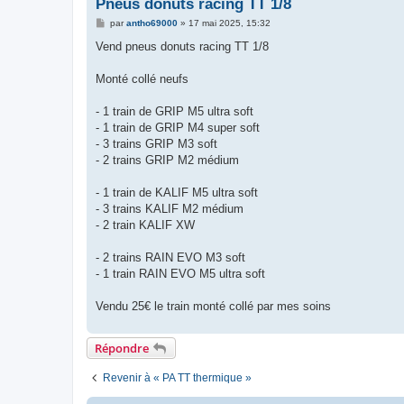
Pneus donuts racing TT 1/8
M
par
antho69000
»
17 mai 2025, 15:32
e
s
Vend pneus donuts racing TT 1/8
s
a
g
Monté collé neufs
e
- 1 train de GRIP M5 ultra soft
- 1 train de GRIP M4 super soft
- 3 trains GRIP M3 soft
- 2 trains GRIP M2 médium
- 1 train de KALIF M5 ultra soft
- 3 trains KALIF M2 médium
- 2 train KALIF XW
- 2 trains RAIN EVO M3 soft
- 1 train RAIN EVO M5 ultra soft
Vendu 25€ le train monté collé par mes soins
Répondre
Revenir à « PA TT thermique »