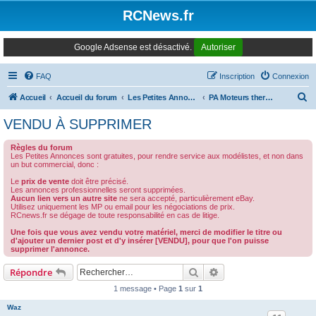
Panneau de gestion des cookies
RCNews.fr
Google Adsense est désactivé.
Autoriser
FAQ
Inscription
Connexion
R
Accueil
Accueil du forum
Les Petites Annonces Modernes
PA Moteurs thermiques
e
VENDU À SUPPRIMER
c
Règles du forum
h
Les Petites Annonces sont gratuites, pour rendre service aux modélistes, et non dans
un but commercial, donc :
e
Le
prix de vente
doit être précisé.
r
Les annonces professionnelles seront supprimées.
Aucun lien vers un autre site
ne sera accepté, particulièrement eBay.
c
Utilisez uniquement les MP ou email pour les négociations de prix.
RCnews.fr se dégage de toute responsabilité en cas de litige.
h
Une fois que vous avez vendu votre matériel, merci de modifier le titre ou
e
d'ajouter un dernier post et d'y insérer [VENDU], pour que l'on puisse
supprimer l'annonce.
r
Rechercher
Recherche avancée
Répondre
1 message • Page
1
sur
1
Waz