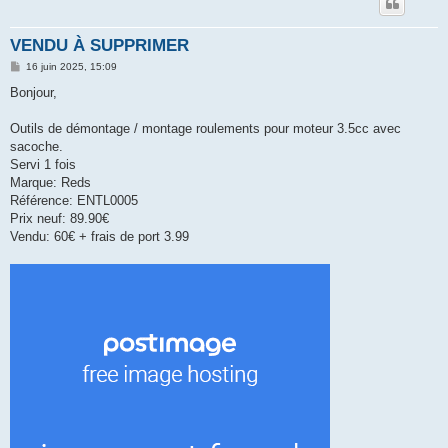
VENDU À SUPPRIMER
M
16 juin 2025, 15:09
e
s
Bonjour,
s
a
g
Outils de démontage / montage roulements pour moteur 3.5cc avec
e
sacoche.
Servi 1 fois
Marque: Reds
Référence: ENTL0005
Prix neuf: 89.90€
Vendu: 60€ + frais de port 3.99