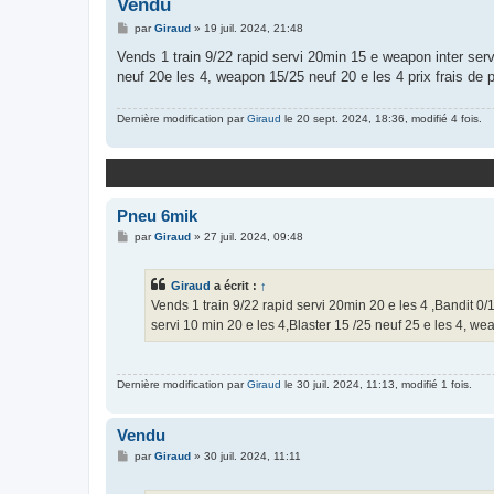
Vendu
M
par
Giraud
»
19 juil. 2024, 21:48
e
s
Vends 1 train 9/22 rapid servi 20min 15 e weapon inter servi
s
neuf 20e les 4, weapon 15/25 neuf 20 e les 4 prix frais de
a
g
e
Dernière modification par
Giraud
le 20 sept. 2024, 18:36, modifié 4 fois.
Pneu 6mik
M
par
Giraud
»
27 juil. 2024, 09:48
e
s
s
Giraud
a écrit :
↑
a
g
Vends 1 train 9/22 rapid servi 20min 20 e les 4 ,Bandit 0/1
e
servi 10 min 20 e les 4,Blaster 15 /25 neuf 25 e les 4, w
Dernière modification par
Giraud
le 30 juil. 2024, 11:13, modifié 1 fois.
Vendu
M
par
Giraud
»
30 juil. 2024, 11:11
e
s