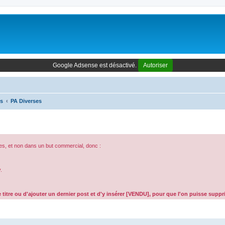
Google Adsense est désactivé.
Autoriser
es
PA Diverses
es, et non dans un but commercial, donc :
.
 titre ou d'ajouter un dernier post et d'y insérer [VENDU], pour que l'on puisse supp
che avancée