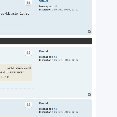
Giraud
Messages :
44
Inscription :
16 déc. 2016, 12:12
les 4,Blaster 15 /25
H
a
u
t
Giraud
Messages :
44
Inscription :
16 déc. 2016, 12:12
19 juil. 2024, 21:48
s 4 ,Blaster inter
r 125 e
H
a
u
Giraud
t
Messages :
44
Inscription :
16 déc. 2016, 12:12