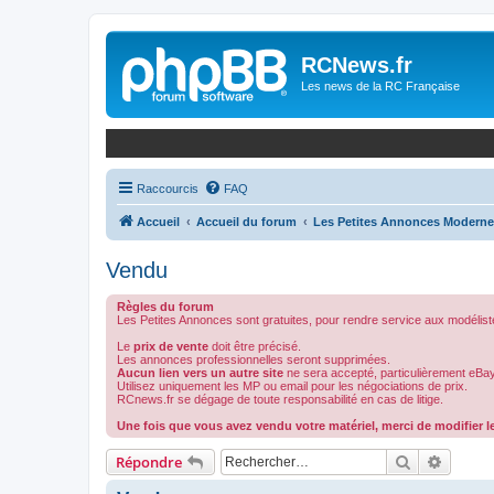
Panneau de gestion des cookies
RCNews.fr
Les news de la RC Française
Raccourcis
FAQ
Accueil
Accueil du forum
Les Petites Annonces Modern
Vendu
Règles du forum
Les Petites Annonces sont gratuites, pour rendre service aux modélist
Le
prix de vente
doit être précisé.
Les annonces professionnelles seront supprimées.
Aucun lien vers un autre site
ne sera accepté, particulièrement eBay
Utilisez uniquement les MP ou email pour les négociations de prix.
RCnews.fr se dégage de toute responsabilité en cas de litige.
Une fois que vous avez vendu votre matériel, merci de modifier le
Rechercher
Recher
Répondre