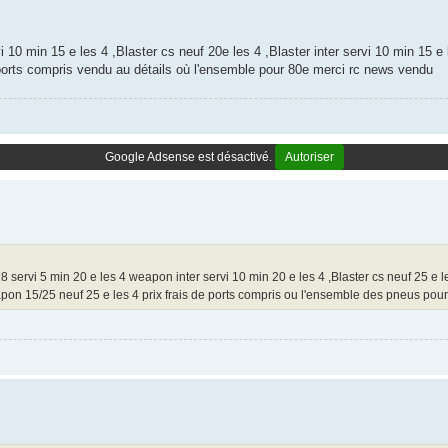
 10 min 15 e les 4 ,Blaster cs neuf 20e les 4 ,Blaster inter servi 10 min 15 e 
 ports compris vendu au détails où l'ensemble pour 80e merci rc news vendu
Google Adsense est désactivé.
Autoriser
8 servi 5 min 20 e les 4 weapon inter servi 10 min 20 e les 4 ,Blaster cs neuf 25 e le
eapon 15/25 neuf 25 e les 4 prix frais de ports compris ou l'ensemble des pneus pou