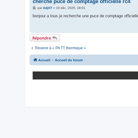
cherche puce de comptage officielle rc4
M
par
tidji07
»
19 déc. 2025, 18:01
e
s
bonjour a tous je recherche une puce de comptage officielle 
s
a
g
e
Répondre
Revenir à « PA TT thermique »
Accueil
Accueil du forum