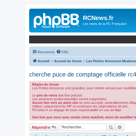
Panneau de gestion des cookies
RCNews.fr
Les news de la RC Française
Raccourcis
FAQ
Accueil
Accueil du forum
Les Petites Annonces Modern
cherche puce de comptage officielle rc
Règles du forum
Les Petites Annonces sont gratuites, pour rendre service aux modélist
Le
prix de vente
doit être précisé.
Les annonces professionnelles seront supprimées.
Aucun lien vers un autre site
ne sera accepté, particulièrement eBay
Utilisez uniquement les MP ou email pour les négociations de prix.
RCnews.fr se dégage de toute responsabilité en cas de litige.
Une fois que vous avez vendu votre matériel, merci de modifier le
Rechercher
Recher
Répondre