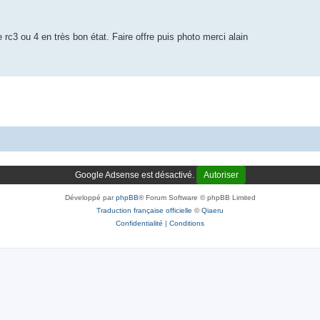
rc3 ou 4 en très bon état. Faire offre puis photo merci alain
Google Adsense est désactivé.
Autoriser
Développé par
phpBB
® Forum Software © phpBB Limited
Traduction française officielle
©
Qiaeru
Confidentialité
|
Conditions