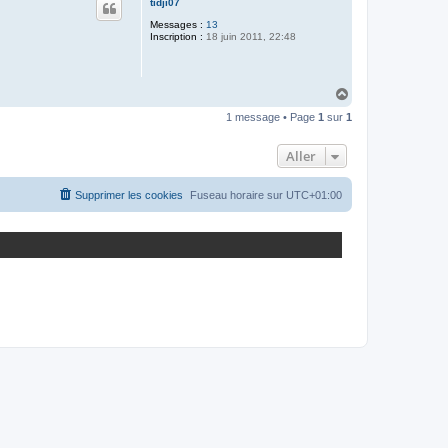
tidji07
Messages :
13
Inscription :
18 juin 2011, 22:48
H
a
1 message • Page
1
sur
1
u
t
Aller
Supprimer les cookies
Fuseau horaire sur
UTC+01:00