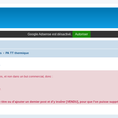
Google Adsense est désactivé.
Autoriser
es
PA TT thermique
4
es, et non dans un but commercial, donc :
.
 titre ou d'ajouter un dernier post et d'y insérer [VENDU], pour que l'on puisse supp
che avancée