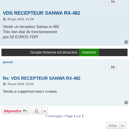
VDS RECEPTEUR SANWA RX-482
M
06 juin 2024, 21:28
e
s
Vends un recepteur Sanwa rx-482
s
Très bon état de fonctionnement
a
g
prix:50 EUROS FDPI
e
Google Adsense est désactivé.
Autoriser
janroul
Re: VDS RECEPTEUR SANWA RX-482
M
09 juin 2024, 20:08
e
s
Vendu,a supprimer,merci rcnews
s
a
g
e
Répondre
2 messages • Page
1
sur
1
Aller