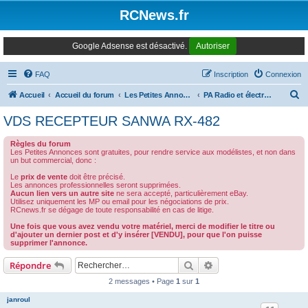
Panneau de gestion des cookies
RCNews.fr
Google Adsense est désactivé.
Autoriser
FAQ
Inscription
Connexion
R
Accueil
Accueil du forum
Les Petites Annonces Modernes
PA Radio et électronique
e
VDS RECEPTEUR SANWA RX-482
c
Règles du forum
h
Les Petites Annonces sont gratuites, pour rendre service aux modélistes, et non dans
un but commercial, donc :
e
Le
prix de vente
doit être précisé.
r
Les annonces professionnelles seront supprimées.
Aucun lien vers un autre site
ne sera accepté, particulièrement eBay.
c
Utilisez uniquement les MP ou email pour les négociations de prix.
RCnews.fr se dégage de toute responsabilité en cas de litige.
h
Une fois que vous avez vendu votre matériel, merci de modifier le titre ou
e
d'ajouter un dernier post et d'y insérer [VENDU], pour que l'on puisse
supprimer l'annonce.
r
Rechercher
Recherche avancée
Répondre
2 messages • Page
1
sur
1
janroul