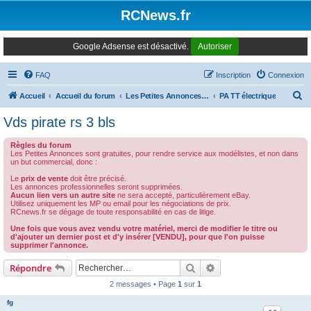
Panneau de gestion des cookies
RCNews.fr
Google Adsense est désactivé.
Autoriser
FAQ
Inscription
Connexion
R
Accueil
Accueil du forum
Les Petites Annonces Modernes
PA TT électrique
e
Vds pirate rs 3 bls
c
Règles du forum
h
Les Petites Annonces sont gratuites, pour rendre service aux modélistes, et non dans
un but commercial, donc :
e
Le
prix de vente
doit être précisé.
r
Les annonces professionnelles seront supprimées.
Aucun lien vers un autre site
ne sera accepté, particulièrement eBay.
c
Utilisez uniquement les MP ou email pour les négociations de prix.
RCnews.fr se dégage de toute responsabilité en cas de litige.
h
Une fois que vous avez vendu votre matériel, merci de modifier le titre ou
e
d'ajouter un dernier post et d'y insérer [VENDU], pour que l'on puisse
supprimer l'annonce.
r
Rechercher
Recherche avancée
Répondre
2 messages • Page
1
sur
1
fg