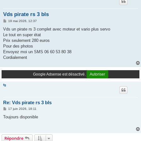
Vds pirate rs 3 bls
M
19 mai 2026, 12:37
e
s
Vds un pirate rs 3 complet avec moteur et vario plus servo
s
Le tout en super état
a
g
Prix seulement 280 euros
e
Pour des photos
Envoyez moi un SMS 06 60 53 80 38
Cordialement
Google Adsense est désactivé.
Autoriser
fg
Re: Vds pirate rs 3 bls
M
17 juin 2026, 18:11
e
s
Toujours disponible
s
a
g
e
Répondre