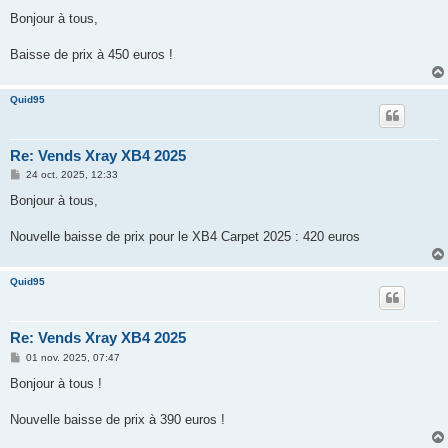
e
s
Bonjour à tous,
s
a
g
Baisse de prix à 450 euros !
e
Quid95
Re: Vends Xray XB4 2025
M
24 oct. 2025, 12:33
e
s
Bonjour à tous,
s
a
g
Nouvelle baisse de prix pour le XB4 Carpet 2025 : 420 euros
e
Quid95
Re: Vends Xray XB4 2025
M
01 nov. 2025, 07:47
e
s
Bonjour à tous !
s
a
g
Nouvelle baisse de prix à 390 euros !
e