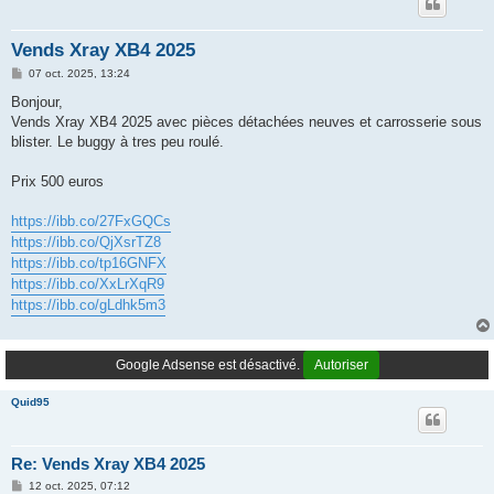
Vends Xray XB4 2025
M
07 oct. 2025, 13:24
e
s
Bonjour,
s
Vends Xray XB4 2025 avec pièces détachées neuves et carrosserie sous
a
g
blister. Le buggy à tres peu roulé.
e
Prix 500 euros
https://ibb.co/27FxGQCs
https://ibb.co/QjXsrTZ8
https://ibb.co/tp16GNFX
https://ibb.co/XxLrXqR9
https://ibb.co/gLdhk5m3
Google Adsense est désactivé.
Autoriser
Quid95
Re: Vends Xray XB4 2025
M
12 oct. 2025, 07:12