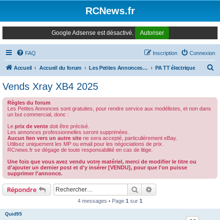
Panneau de gestion des cookies
RCNews.fr
Google Adsense est désactivé.
Autoriser
FAQ
Inscription
Connexion
R
Accueil
Accueil du forum
Les Petites Annonces Modernes
PA TT électrique
e
Vends Xray XB4 2025
c
Règles du forum
h
Les Petites Annonces sont gratuites, pour rendre service aux modélistes, et non dans
un but commercial, donc :
e
Le
prix de vente
doit être précisé.
r
Les annonces professionnelles seront supprimées.
Aucun lien vers un autre site
ne sera accepté, particulièrement eBay.
c
Utilisez uniquement les MP ou email pour les négociations de prix.
RCnews.fr se dégage de toute responsabilité en cas de litige.
h
Une fois que vous avez vendu votre matériel, merci de modifier le titre ou
e
d'ajouter un dernier post et d'y insérer [VENDU], pour que l'on puisse
supprimer l'annonce.
r
Rechercher
Recherche avancée
Répondre
4 messages • Page
1
sur
1
Quid95