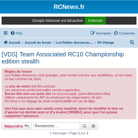
Panneau de gestion des cookies
RCNews.fr
Google Adsense est désactivé.
Autoriser
FAQ
Inscription
Connexion
R
Accueil
Accueil du forum
Les Petites Annonces Modernes
PA Vintage
e
[VDS] Team Associated RC10 Championship
c
edition stealth
h
Règles du forum
e
Les Petites Annonces sont gratuites, pour rendre service aux modélistes, et non dans
un but commercial, donc :
r
Le
prix de vente
doit être précisé.
c
Les annonces professionnelles seront supprimées.
Aucun lien vers un autre site
ne sera accepté, particulièrement eBay.
h
Utilisez uniquement les MP ou email pour les négociations de prix.
RCnews.fr se dégage de toute responsabilité en cas de litige.
e
Une fois que vous avez vendu votre matériel, merci de modifier le titre ou
r
d'ajouter un dernier post et d'y insérer [VENDU], pour que l'on puisse
supprimer l'annonce.
Rechercher
Recherche avancée
Répondre
1 message • Page
1
sur
1