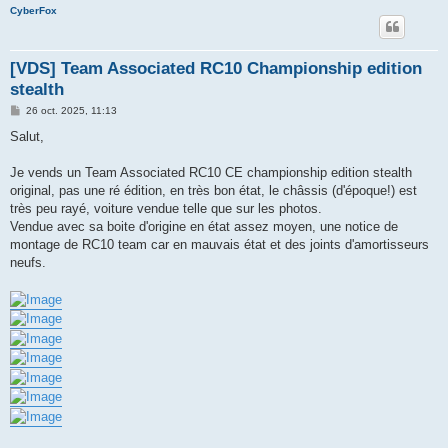
CyberFox
[VDS] Team Associated RC10 Championship edition
stealth
M
26 oct. 2025, 11:13
e
s
Salut,
s
a
g
Je vends un Team Associated RC10 CE championship edition stealth
e
original, pas une ré édition, en très bon état, le châssis (d'époque!) est
très peu rayé, voiture vendue telle que sur les photos.
Vendue avec sa boite d'origine en état assez moyen, une notice de
montage de RC10 team car en mauvais état et des joints d'amortisseurs
neufs.