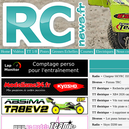
Cookies management panel
Home
Vidéos
TT 1/8
Pistes
Grosses Echelles
Courses
Electriques
Nous co
-
Radio
Chargeur SKYRC D2
-
Diverses
Pistons TRC
-
TT électrique
Recherche pi
-
TT électrique
XB4 2026 car
-
TT électrique
Vds tout terra
-
TT électrique
Vds pirate rs 
-
TT électrique
à supprimer m
-
Diverses
Lot pneus hotrace s
-
Radio
Skyrc D200 neo