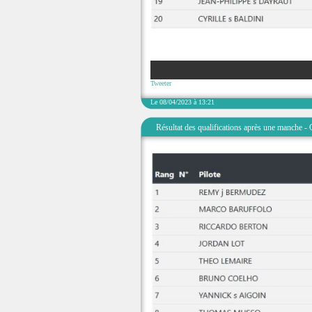
Tweeter
Le 08/04/2023 à 13:21
Résultat des qualifications après une manche -