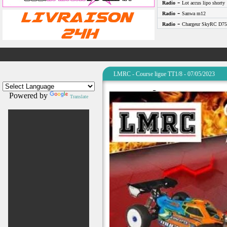
-
Radio
Lot accus lipo shorty
-
Radio
Sanwa m12
-
Radio
Chargeur SkyRC D75
LMRC - Course ligue TT1/8 - 07/05/2023
Powered by
Translate