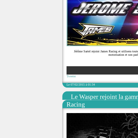
Jérôme Sartel rejoint James Racing et utilisera tou
motorisation et son pa
Tweeter
Le 07/02/2015 à 01:34
Le Wasper rejoint la gam
Racing