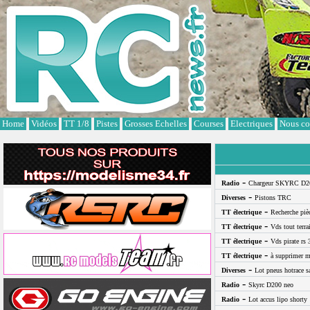
Cookies management panel
Home
Vidéos
TT 1/8
Pistes
Grosses Echelles
Courses
Electriques
Nous co
-
Radio
Chargeur SKYRC D2
-
Diverses
Pistons TRC
-
TT électrique
Recherche pi
-
TT électrique
Vds tout terra
-
TT électrique
Vds pirate rs 
-
TT électrique
à supprimer m
-
Diverses
Lot pneus hotrace s
-
Radio
Skyrc D200 neo
-
Radio
Lot accus lipo shorty