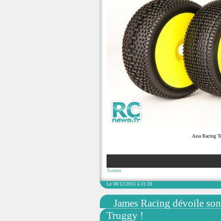
Asia Racing Te
Tweeter
Le 08/12/2015 à 21:28
James Racing dévoile son
Truggy !