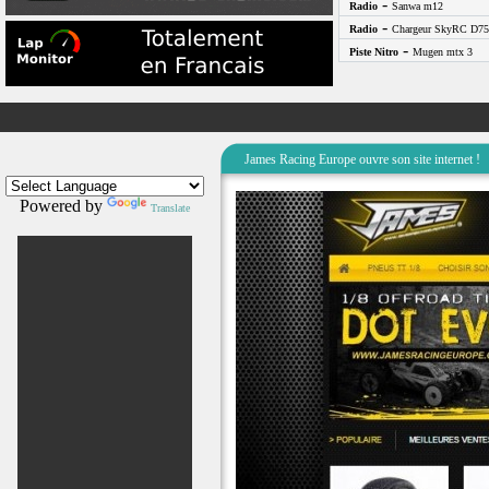
-
Radio
Sanwa m12
-
Radio
Chargeur SkyRC D75
-
Piste Nitro
Mugen mtx 3
James Racing Europe ouvre son site internet !
Powered by
Translate