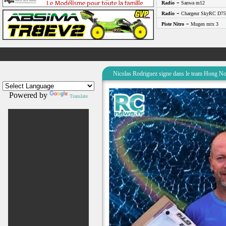
-
Radio
Sanwa m12
-
Radio
Chargeur SkyRC D75
-
Piste Nitro
Mugen mtx 3
Nicolas Rodriguez signe dans le team Hong No
Powered by
Translate