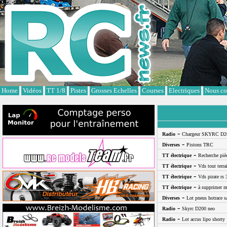
Cookies management panel
Home
Vidéos
TT 1/8
Pistes
Grosses Echelles
Courses
Electriques
Nous co
-
Radio
Chargeur SKYRC D2
-
Diverses
Pistons TRC
-
TT électrique
Recherche pi
-
TT électrique
Vds tout terra
-
TT électrique
Vds pirate rs 
-
TT électrique
à supprimer m
-
Diverses
Lot pneus hotrace s
-
Radio
Skyrc D200 neo
-
Radio
Lot accus lipo shorty