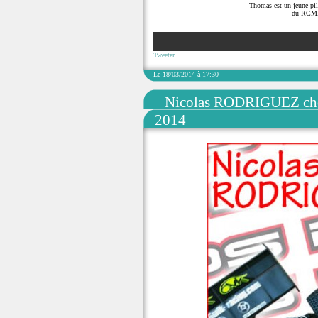
Thomas est un jeune pilo
du RCMBT
Tweeter
Le 18/03/2014 à 17:30
Nicolas RODRIGUEZ choi
2014