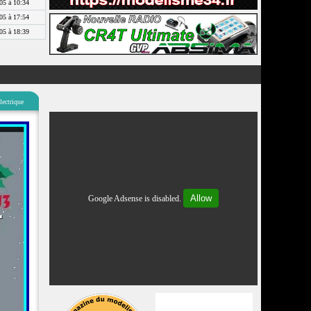
05 à 10:34
05 à 17:54
05 à 18:39
lectrique
Allow
Google Adsense is disabled.