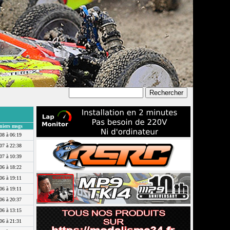
niers msgs
08 à 06:19
07 à 22:38
07 à 10:39
06 à 18:22
06 à 19:11
06 à 19:11
06 à 20:37
06 à 13:15
06 à 21:31