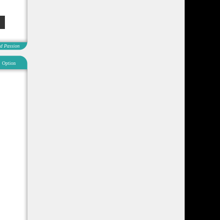
d Passion
Option