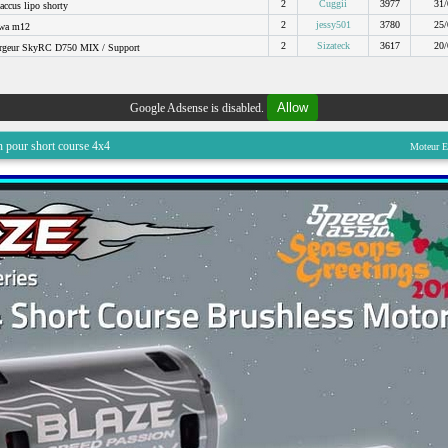
2
Cuggii
3977
31/
accus lipo shorty
2
jessy501
3780
25/
wa m12
2
Sizateck
3617
20/
rgeur SkyRC D750 MIX / Support
Allow
Google Adsense is disabled.
 pour short course 4x4
Moteur E