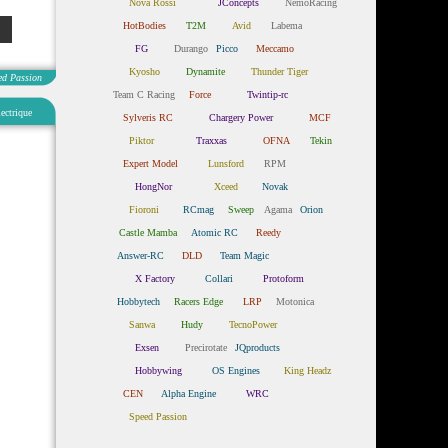
Nova Rossi
JConcepts
NemoRacing
HotBodies
T2M
Avid
Labema
FG
Durango
Picco
Meccamo
Kyosho
Dynamite
Thunder Tiger
ed Passion
Team C Racing
Force
Twintip-rc
ectrique
Sylveris RC
Chargery Power
MCF
Piktor
Traxxas
OFNA
Tekin
Expert Model
Lunsford
RPM
HongNor
Xceed
Novak
Fioroni
RCmag
Sweep
Agama
Orion
Castle Mamba
Atomic RC
Reedy
Answer-RC
DLD
Team Magic
X Factory
Collari
Protoform
Hobbytech
Racers Edge
LRP
Motonica
Sanwa
Hudy
TecnoPower
Exsen
Precirotate
JQproducts
Hobbywing
OS Engines
King Headz
CEN
Alpha Engine
WRC
Speed Passion