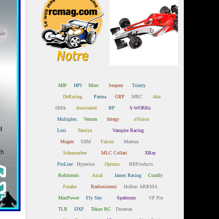
MIP
HPI
Hitec
Serpent
Trinity
DeRacing
Parma
GRP
MRC
Aka
6Mik
Associated
BP
S-WORKz
Multiplex
Venom
Integy
nVision
Losi
Tamiya
Vampire Racing
Mugen
SIIM
Falcon
Mantua
Schumacher
MLC Collari
XRay
ProLine
Hyperion
Optima
RBProducts
Robitronic
Axial
James Racing
Corally
Futaba
Radiosistemi
HoBao
ARRMA
MaxPower
Fly Sky
Spektrum
VP Pro
TLR
DXF
Tekno RC
Duratrax