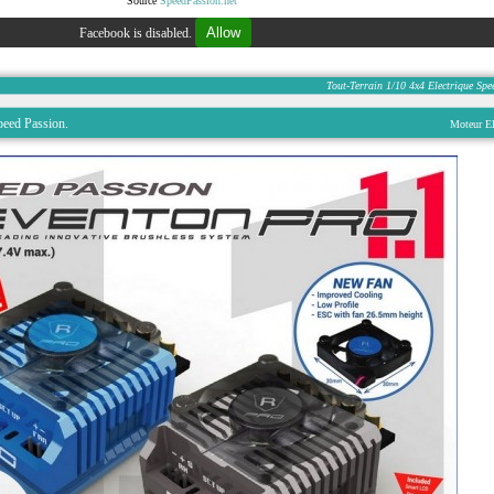
Source
SpeedPassion.net
Allow
Facebook is disabled.
Tout-Terrain
1/10
4x4
Electrique
Spe
peed Passion.
Moteur El