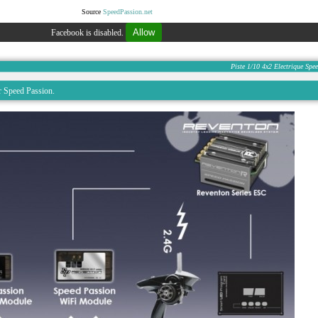
Source
SpeedPassion.net
Allow
Facebook is disabled.
Piste
1/10
4x2
Electrique
Spee
r Speed Passion.