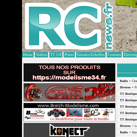
Cookies management panel
Home
Vidéos
TT 1/8
Pistes
Grosses Echelles
Courses
Electri
-
Radio
Cha
-
Diverses
P
TT électriqu
TT électriqu
TT électriqu
TT électriqu
TT électriqu
-
Diverses
L
-
Radio
Sky