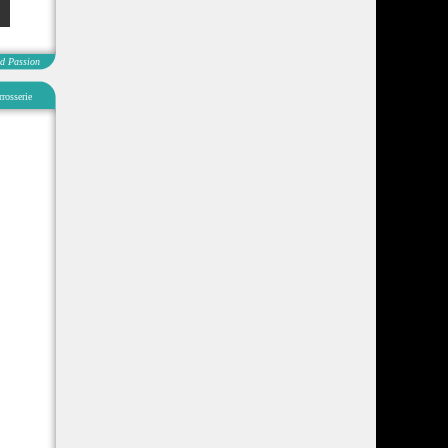
d Passion
rosserie