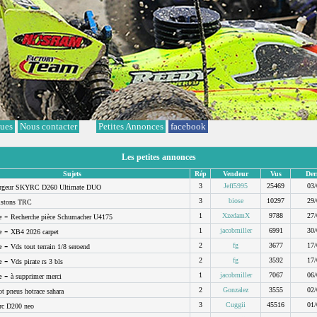
ques
Nous contacter
Petites Annonces
facebook
Les petites annonces
Sujets
Rép
Vendeur
Vus
Der
3
Jeff5995
25469
03/
rgeur SKYRC D260 Ultimate DUO
3
biose
10297
29/
istons TRC
-
1
XzedamX
9788
27/
e
Recherche pièce Schumacher U4175
-
1
jacobmiller
6991
30/
e
XB4 2026 carpet
-
2
fg
3677
17/
e
Vds tout terrain 1/8 seroend
-
2
fg
3592
17/
e
Vds pirate rs 3 bls
-
1
jacobmiller
7067
06/
e
à supprimer merci
2
Gonzalez
3555
02/
ot pneus hotrace sahara
3
Cuggii
45516
01/
rc D200 neo