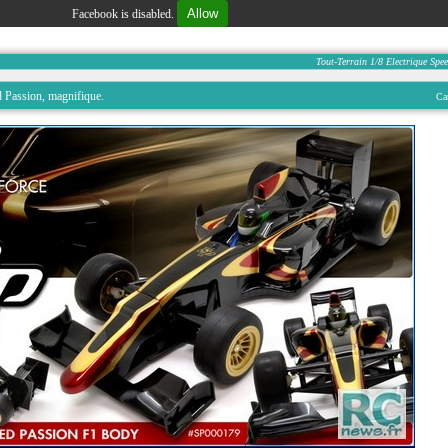
Allow
Facebook is disabled.
Tout-Terrain
1/8
Electrique
Spee
 Passion, magnifique.
Car