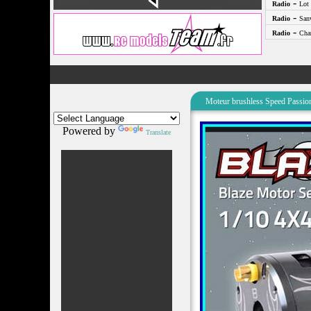
-
Radio
Lot 
-
Radio
San
-
Radio
Cha
Moteur brushless Speed Passion
Powered by
Translate