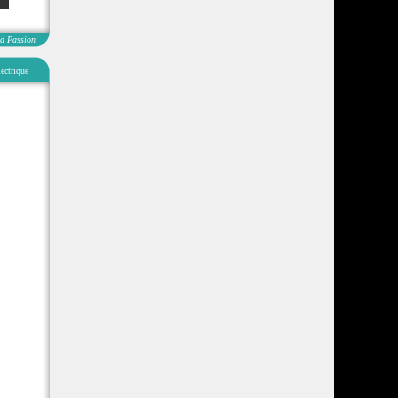
d Passion
ectrique