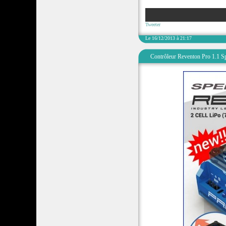
Tweeter
Le 16/12/2013 à 21:17
Contrôleur Reventon Pro 1.1 S