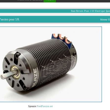
Tout-Terrain
Piste
1/10
Electrique
Spee
assion pour 1/8.
Moteur El
Spource
PeedPassion.net