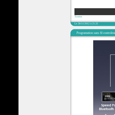
Tweeter
Le 28/11/2012 à 21:25
Programation sans fil controleu