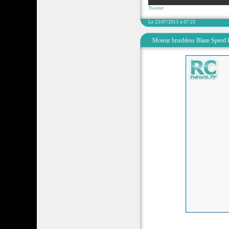
Tweeter
Le 23/07/2013 à 07:23
Moteur brushless Blaze Speed P