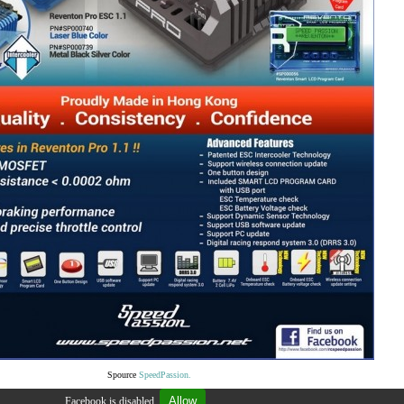
Spource
SpeedPassion.
Allow
Facebook is disabled.