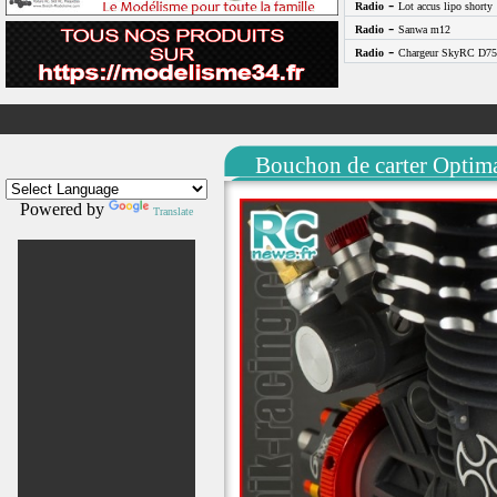
-
Radio
Lot accus lipo shorty
-
Radio
Sanwa m12
-
Radio
Chargeur SkyRC D75
Bouchon de carter Optim
Powered by
Translate