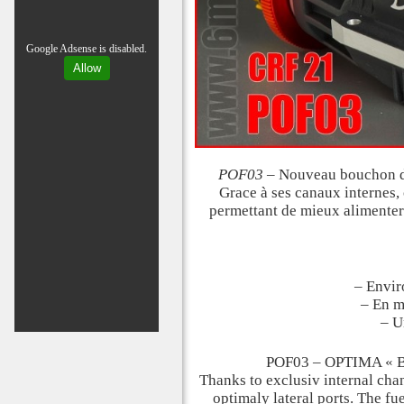
Google Adsense is disabled.
Allow
POF03
– Nouveau bouchon d
Grace à ses canaux internes
permettant de mieux alimenter 
– Envir
– En m
– U
POF03 – OPTIMA « Boo
Thanks to exclusiv internal chan
optimaly lateral ports. The f