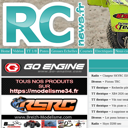
Cookies management panel
Home
Vidéos
TT 1/8
Pistes
Grosses Echelles
Courses
Electriques
Nous co
-
Radio
Chargeur SKYRC D2
-
Diverses
Pistons TRC
-
TT électrique
Recherche pi
-
TT électrique
XB4 2026 car
-
TT électrique
Vds tout terra
-
TT électrique
Vds pirate rs 
-
TT électrique
à supprimer m
-
Diverses
Lot pneus hotrace s
-
Radio
Skyrc D200 neo