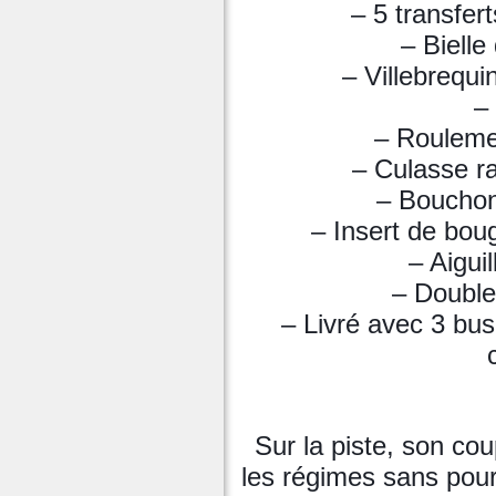
– 5 transfe
– Biell
– Villebrequ
–
– Roulemen
– Culasse ra
– Bouchon
– Insert de boug
– Aigui
– Double 
– Livré avec 3 bus
Sur la piste, son co
les régimes sans pour a