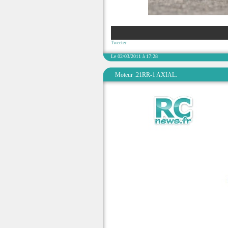
Tweeter
Le 02/03/2011 à 17:28
Moteur .21RR-1 AXIAL.