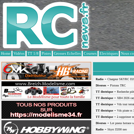
Cookies management panel
Home
Vidéos
TT 1/8
Pistes
Grosses Echelles
Courses
Electriques
Nous co
-
Radio
Chargeur SKYRC D2
-
Diverses
Pistons TRC
-
TT électrique
Recherche pi
-
TT électrique
XB4 2026 car
-
TT électrique
Vds tout terra
-
TT électrique
Vds pirate rs 
-
TT électrique
à supprimer m
-
Diverses
Lot pneus hotrace s
-
Radio
Skyrc D200 neo