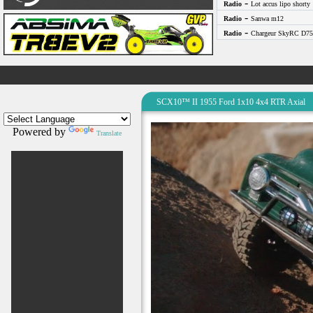
-
Radio
Lot accus lipo shorty
-
Radio
Sanwa m12
-
Radio
Chargeur SkyRC D75
SCX10™ II 1955 Ford 1x10 4x4 RTR Axial
Powered by
Translate