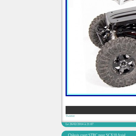
Tweeter
Le 26/02/2014 à 21:07
Châssis court STRC pour SCX10 Axial