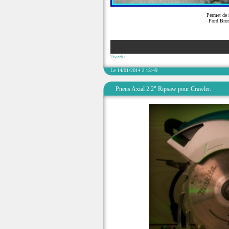
Permet de 
Ford Bron
Tweeter
Le 14/01/2014 à 15:49
Pneus Axial 2.2" Ripsaw pour Crawler.