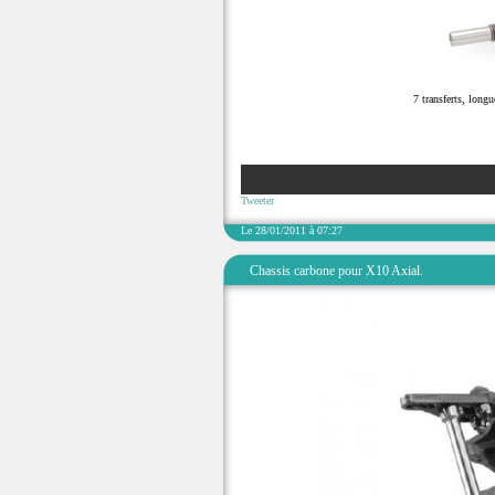
7 transferts, long
Tweeter
Le 28/01/2011 à 07:27
Chassis carbone pour X10 Axial.