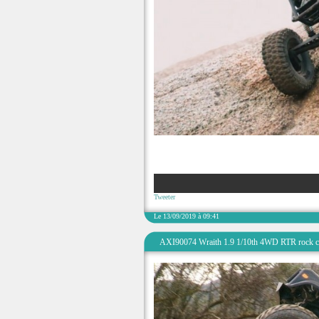
Tweeter
Le 13/09/2019 à 09:41
AXI90074 Wraith 1.9 1/10th 4WD RTR rock cr