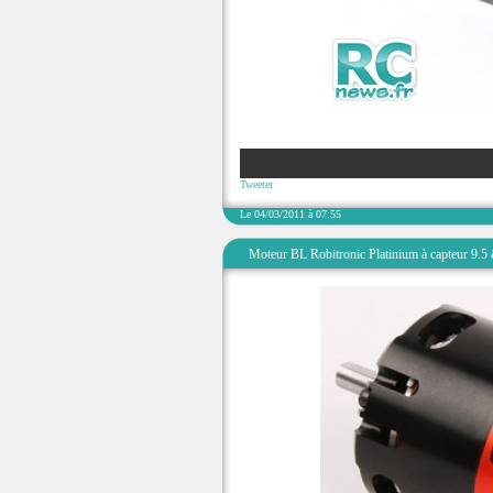
Tweeter
Le 04/03/2011 à 07:55
Moteur BL Robitronic Platinium à capteur 9.5 &