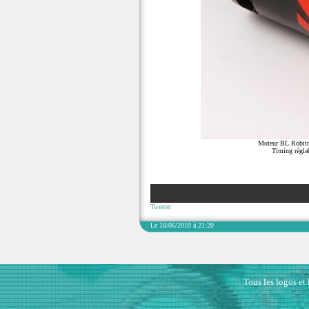
Moteur BL Robitron
Timing règlab
Tweeter
Le 18/06/2010 à 21:20
Tous les logos et 