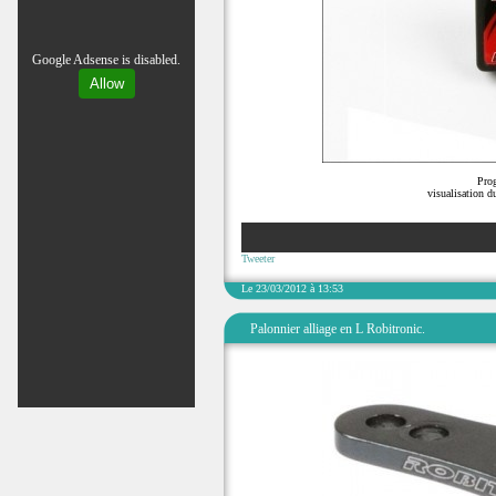
Google Adsense is disabled.
Allow
Prog
visualisation d
Tweeter
Le 23/03/2012 à 13:53
Palonnier alliage en L Robitronic.