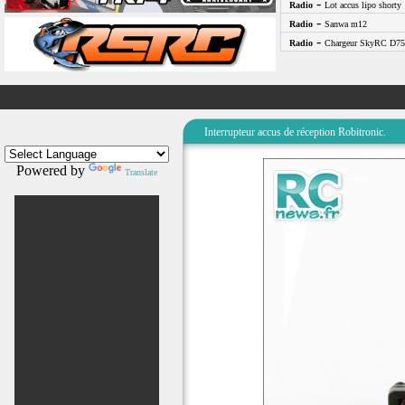
-
Radio
Lot accus lipo shorty
-
Radio
Sanwa m12
-
Radio
Chargeur SkyRC D75
Interrupteur accus de réception Robitronic.
Powered by
Translate