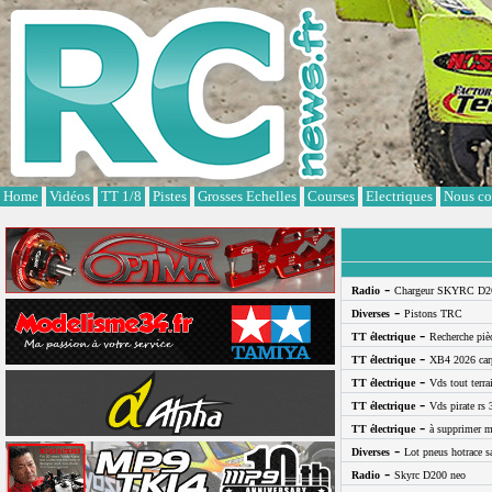
Cookies management panel
Home
Vidéos
TT 1/8
Pistes
Grosses Echelles
Courses
Electriques
Nous co
-
Radio
Chargeur SKYRC D2
-
Diverses
Pistons TRC
-
TT électrique
Recherche pi
-
TT électrique
XB4 2026 car
-
TT électrique
Vds tout terra
-
TT électrique
Vds pirate rs 
-
TT électrique
à supprimer m
-
Diverses
Lot pneus hotrace s
-
Radio
Skyrc D200 neo