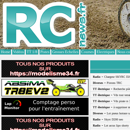
Cookies management panel
Home
Vidéos
TT 1/8
Pistes
Grosses Echelles
Courses
Electriques
Nous co
-
Radio
Chargeur SKYRC D2
-
Diverses
Pistons TRC
-
TT électrique
Recherche pi
-
TT électrique
Vds tout terra
-
TT électrique
Vds pirate rs 
-
TT électrique
à supprimer m
-
Diverses
Lot pneus hotrace s
-
Radio
Skyrc D200 neo
-
Radio
Lot accus lipo shorty