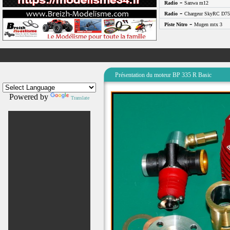
-
Radio
Sanwa m12
-
Radio
Chargeur SkyRC D75
-
Piste Nitro
Mugen mtx 3
Présentation du moteur BP 335 R Basic
Powered by
Translate