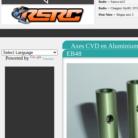
-
Radio
Sanwa m12
-
Radio
Chargeur SkyRC D75
-
Piste Nitro
Mugen mtx 3
Axes CVD en Aluminium
EB48
Powered by
Translate