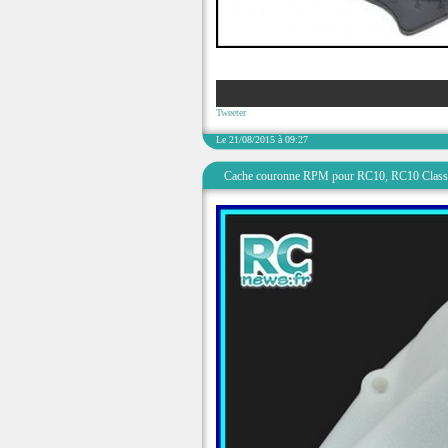
Tweeter
Le 21/08/2015 à 09:27
Cache couronne RPM pour RC10, RC10 Clas