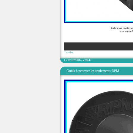
Destiné au contrôle
son encom
Tweeter
Le 07/02/2014 à 08:47
Outils à nettoyer les roulements RPM