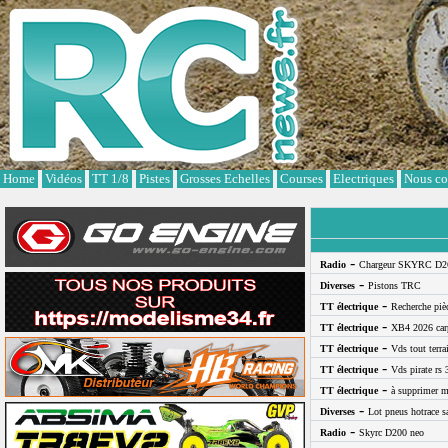
Cookies management panel
Home
Vidéos
TT 1/8
Pistes
Grosses Echelles
Courses
Electriques
Nous co
-
Radio
Chargeur SKYRC D2
-
Diverses
Pistons TRC
-
TT électrique
Recherche pi
-
TT électrique
XB4 2026 car
-
TT électrique
Vds tout terra
-
TT électrique
Vds pirate rs 
-
TT électrique
à supprimer m
-
Diverses
Lot pneus hotrace s
-
Radio
Skyrc D200 neo