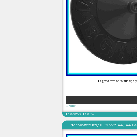
Le grand frère de l'outils déj
Tweeter
Le 06/02/2014 à 08:57
Pare choc avant large RPM pour B44, B44.1 &