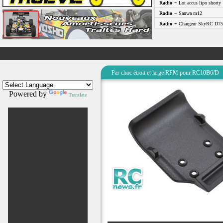
-
Radio
Lot accus lipo shorty
-
Radio
Sanwa m12
-
Radio
Chargeur SkyRC D75
Par choc étroit et large RPM pour RC10B6/D
Powered by
Translate