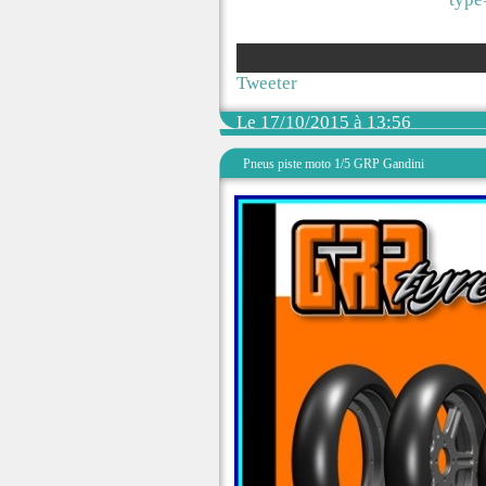
Tweeter
Le 17/10/2015 à 13:56
Pneus piste moto 1/5 GRP Gandini