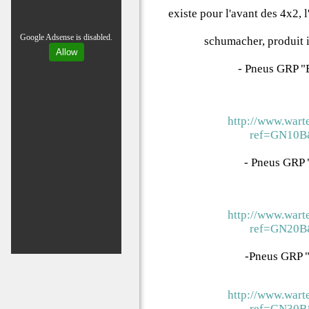
existe pour l'avant des 4x2,
Google Adsense is disabled.
schumacher, produit 
Allow
- Pneus GRP "
http://www.wart
ref=GN10B
- Pneus GRP 
http://www.wart
ref=GN20B
-Pneus GRP "
http://www.wart
ref=GN30B