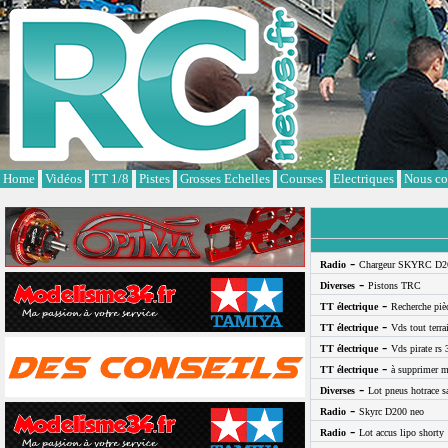
Cookies management panel
Home
Vidéos
TT 1/8
Pistes
Grosses Echelles
Courses
Electriques
Nous co
-
Radio
Chargeur SKYRC D2
-
Diverses
Pistons TRC
-
TT électrique
Recherche pi
-
TT électrique
Vds tout terra
-
TT électrique
Vds pirate rs 
-
TT électrique
à supprimer m
-
Diverses
Lot pneus hotrace s
-
Radio
Skyrc D200 neo
-
Radio
Lot accus lipo shorty