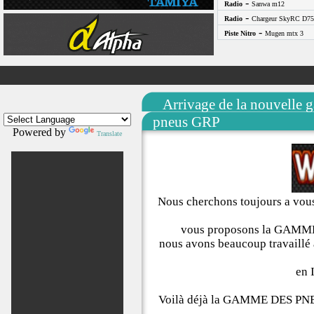
-
Radio
Sanwa m12
-
Radio
Chargeur SkyRC D75
-
Piste Nitro
Mugen mtx 3
Arrivage de la nouvelle
pneus GRP
Powered by
Translate
Nous cherchons toujours a vous 
vous proposons la GAMM
nous avons beaucoup travaillé 
en 
Voilà déjà la GAMME DES PNE