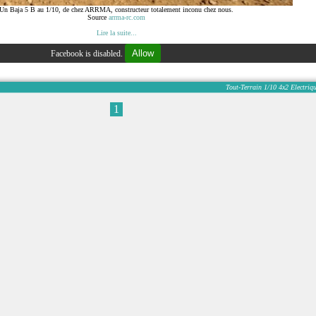
Un Baja 5 B au 1/10, de chez ARRMA, constructeur totalement inconu chez nous.
Source
arrma-rc.com
Lire la suite...
Allow
Facebook is disabled.
Tout-Terrain
1/10
4x2
Electriq
1