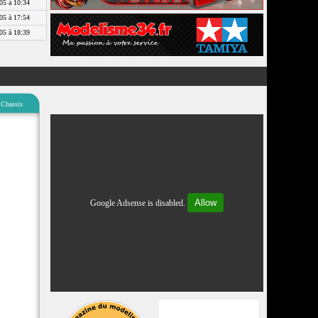
05 à 10:34
05 à 17:54
05 à 18:39
Chassis
Allow
Google Adsense is disabled.