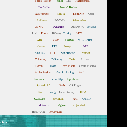
Speed Passion
Orion
MIP
Radiosistemi
HotBodies
Team C Racing
RBProducts
Sanwa
HongNor
Xceed
Robitronic
S-WORKz
Schumacher
OFNA
Dynamite
Answer-RC
ProLine
Losi
Piktor
RCmag
Trinity
MCF
WRC
Falcon
Traxxas
MLC Collari
Kyosho
HPI
Sweep
DXF
Tekno RC
TLR
NemoRacing
Mugen
X Factory
DeRacing
Tekin
Serpent
Fioroni
Futaba
Team Magic
Castle Mamba
Alpha Engine
Vampire Racing
Avid
Precirotate
Racers Edge
Spektrum
Sylveris RC
Hudy
OS Engines
Hitec
Integy
James Racing
RPM
JConcepts
Protoform
Aka
Corally
Motonica
Agama
JQproducts
Hobbywing
Hobbytech
ctifs