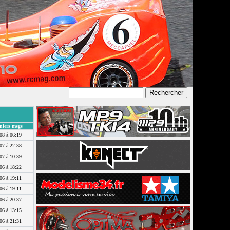
niers msgs
08 à 06:19
07 à 22:38
07 à 10:39
06 à 18:22
06 à 19:11
06 à 19:11
06 à 20:37
06 à 13:15
06 à 21:31