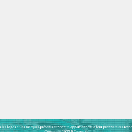
 les logos et les marques présents sur ce site appartiennent à leur propriétaires respe
Copyright 2023 RCnews.fr