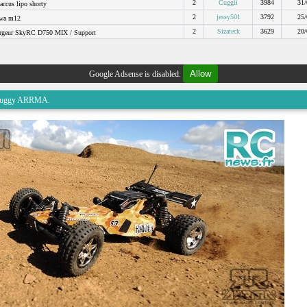
2
Cuggii
3984
31/
accus lipo shorty
2
jessy501
3792
25/
wa m12
2
Sizateck
3629
20/
rgeur SkyRC D750 MIX / Support
Allow
Google Adsense is disabled.
a Buggy ARRMA.