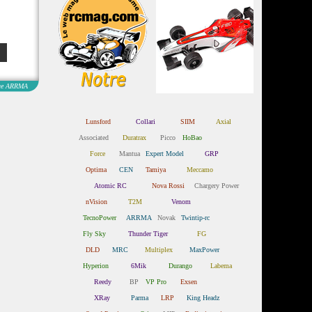
ue
ARRMA
Lunsford
Collari
SIIM
Axial
Associated
Duratrax
Picco
HoBao
Force
Mantua
Expert Model
GRP
Optima
CEN
Tamiya
Meccamo
Atomic RC
Nova Rossi
Chargery Power
nVision
T2M
Venom
TecnoPower
ARRMA
Novak
Twintip-rc
Fly Sky
Thunder Tiger
FG
DLD
MRC
Multiplex
MaxPower
Hyperion
6Mik
Durango
Labema
Reedy
BP
VP Pro
Exsen
XRay
Parma
LRP
King Headz