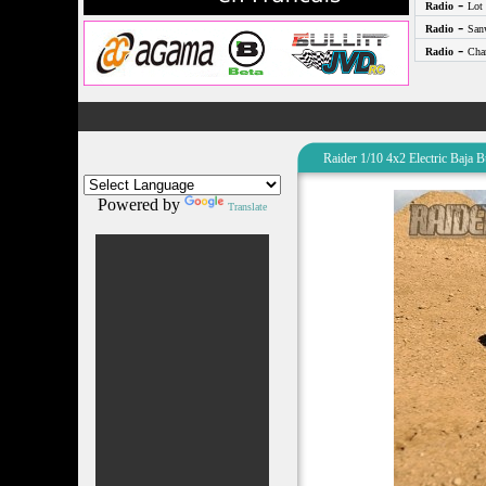
-
Radio
Lot 
-
Radio
San
-
Radio
Cha
Raider 1/10 4x2 Electric Baj
Powered by
Translate