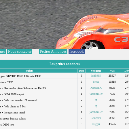
ques
Nous contacter
Petites Annonces
facebook
Les petites annonces
Sujets
Rép
Vendeur
Vus
Der
3
Jeff5995
25527
03/
rgeur SKYRC D260 Ultimate DUO
3
biose
10318
29/
istons TRC
-
1
XzedamX
9825
27/
e
Recherche pièce Schumacher U4175
-
1
jacobmiller
7032
30/
e
XB4 2026 carpet
-
2
fg
3682
17/
e
Vds tout terrain 1/8 seroend
-
2
fg
3603
17/
e
Vds pirate rs 3 bls
-
1
jacobmiller
7095
06/
e
à supprimer merci
2
Gonzalez
3568
02/
ot pneus hotrace sahara
3
Cuggii
45525
01/
rc D200 neo