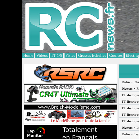
Cookies management panel
Home
Vidéos
TT 1/8
Pistes
Grosses Echelles
Courses
Electri
-
Radio
Cha
-
Diverses
P
TT électriqu
TT électriqu
TT électriqu
TT électriqu
TT électriqu
-
Diverses
L
-
Radio
Sky