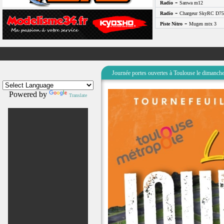
-
Radio
Sanwa m12
-
Radio
Chargeur SkyRC D75
-
Piste Nitro
Mugen mtx 3
Journée portes ouvertes à Toulouse le dimanc
Powered by
Translate