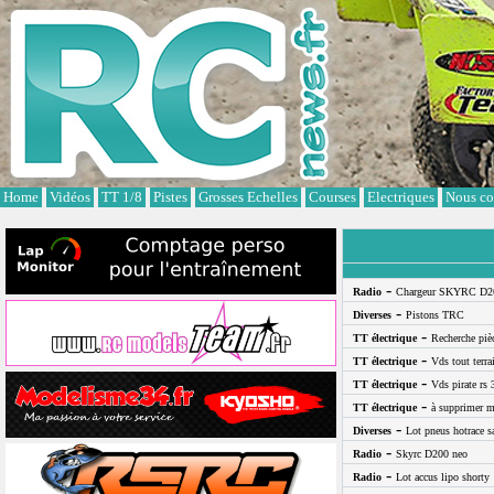
Cookies management panel
Home
Vidéos
TT 1/8
Pistes
Grosses Echelles
Courses
Electriques
Nous co
-
Radio
Chargeur SKYRC D2
-
Diverses
Pistons TRC
-
TT électrique
Recherche pi
-
TT électrique
Vds tout terra
-
TT électrique
Vds pirate rs 
-
TT électrique
à supprimer m
-
Diverses
Lot pneus hotrace s
-
Radio
Skyrc D200 neo
-
Radio
Lot accus lipo shorty