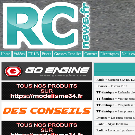
Cookies management panel
Home
Vidéos
TT 1/8
Pistes
Grosses Echelles
Courses
Electriques
Nous co
-
Radio
Chargeur SKYRC D2
-
Diverses
Pistons TRC
-
TT électrique
Recherche pi
-
TT électrique
Vds tout terra
-
TT électrique
Vds pirate rs 
-
TT électrique
à supprimer m
-
Diverses
Lot pneus hotrace s
-
Radio
Skyrc D200 neo
-
Radio
Lot accus lipo shorty