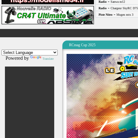
-
Radio
Sanwa m12
-
Radio
Chargeur SkyRC D75
-
Piste Nitro
Mugen mtx 3
RCmag Cup 2025
Powered by
Translate