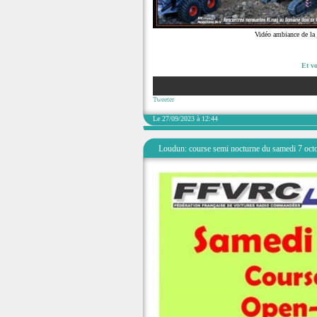
Vidéo ambiance de la
Et vo
Tweeter
Le 27/09/2023 à 12:44
Loudun: course semi nocturne du samedi 7 oct