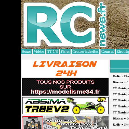
Cookies management panel
Home
Vidéos
TT 1/8
Pistes
Grosses Echelles
Courses
Electri
-
Radio
Cha
-
Diverses
P
TT électriqu
TT électriqu
TT électriqu
TT électriqu
TT électriqu
-
Diverses
L
-
Radio
Sky