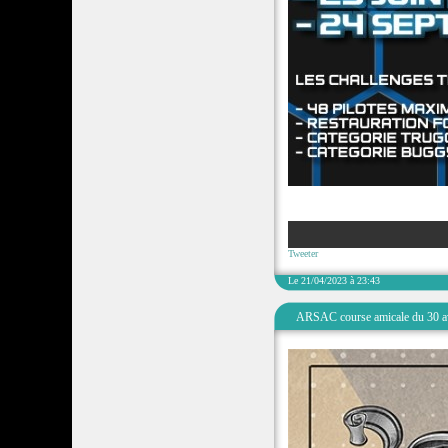
Tweeter
Le 21/04/2023 à 23:43
ARSAC course amicale du 30 av