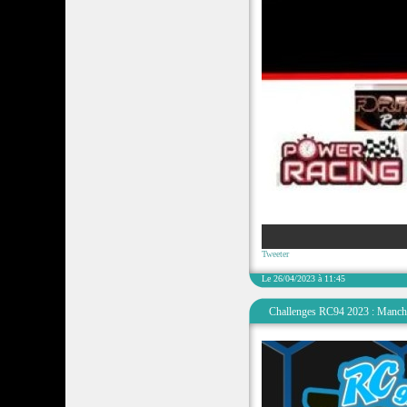
Tweeter
Le 26/04/2023 à 11:45
Challenges RC94 2023 : Manche