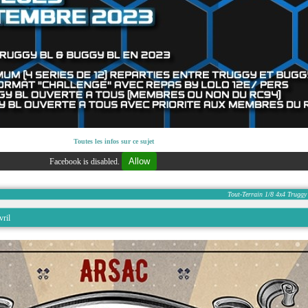
Toutes les infos sur ce sujet
Allow
Facebook is disabled.
Tout-Terrain
1/8
4x4
Truggy
ril