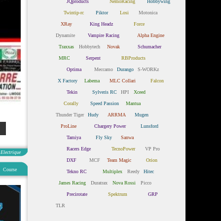
JQproducts
NemoRacing
Hobbywing
Twintip-rc
Piktor
Losi
Motonica
XRay
King Headz
Force
Dynamite
Vampire Racing
Alpha Engine
Traxxas
Hobbytech
Novak
Schumacher
MRC
Serpent
RBProducts
Optima
Meccamo
Durango
S-WORKz
X Factory
Labema
MLC Collari
Falcon
Tekin
Sylveris RC
HPI
Xceed
Corally
Speed Passion
Mantua
Thunder Tiger
Hudy
ARRMA
Mugen
ProLine
Chargery Power
Lunsford
Tamiya
Fly Sky
Sanwa
Racers Edge
TecnoPower
VP Pro
Electrique
DXF
MCF
Team Magic
Orion
Course
Tekno RC
Multiplex
Reedy
Hitec
James Racing
Duratrax
Nova Rossi
Picco
Precirotate
Spektrum
GRP
TLR