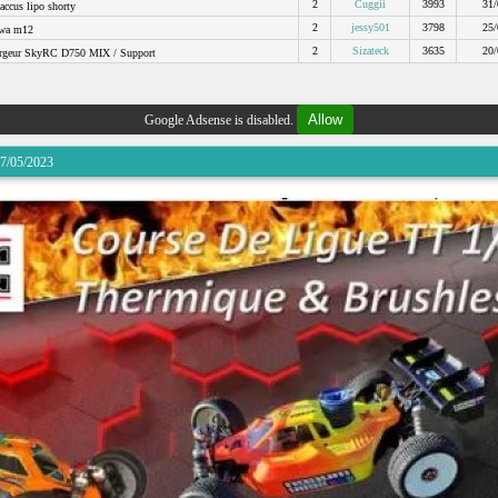
2
Cuggii
3993
31/
accus lipo shorty
2
jessy501
3798
25/
wa m12
2
Sizateck
3635
20/
rgeur SkyRC D750 MIX / Support
Allow
Google Adsense is disabled.
07/05/2023