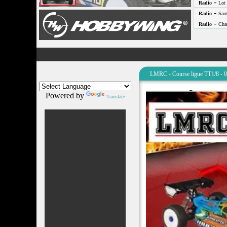
-
Radio
Lot 
-
Radio
San
-
Radio
Cha
LMRC - Course ligue TT1/8 - 
Powered by
Translate