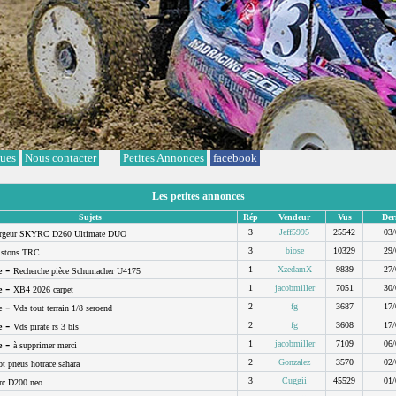
ques
Nous contacter
Petites Annonces
facebook
Les petites annonces
Sujets
Rép
Vendeur
Vus
Der
3
Jeff5995
25542
03/
rgeur SKYRC D260 Ultimate DUO
3
biose
10329
29/
istons TRC
-
1
XzedamX
9839
27/
e
Recherche pièce Schumacher U4175
-
1
jacobmiller
7051
30/
e
XB4 2026 carpet
-
2
fg
3687
17/
e
Vds tout terrain 1/8 seroend
-
2
fg
3608
17/
e
Vds pirate rs 3 bls
-
1
jacobmiller
7109
06/
e
à supprimer merci
2
Gonzalez
3570
02/
ot pneus hotrace sahara
3
Cuggii
45529
01/
rc D200 neo