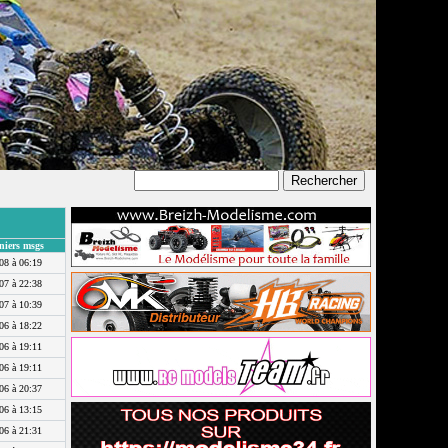
niers msgs
08 à 06:19
07 à 22:38
07 à 10:39
06 à 18:22
06 à 19:11
06 à 19:11
06 à 20:37
06 à 13:15
06 à 21:31