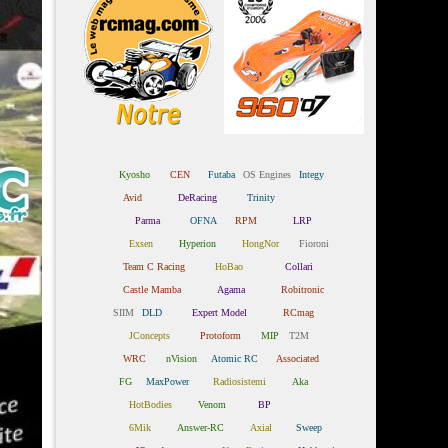
Kyosho
CEN
Futaba
OS Engines
Integy
Avid
DeRacing
Trinity
Parma
OFNA
RPM
LRP
Exsen
Hyperion
HongNor
Fioroni
Team C Racing
HoBao
Collari
Castle Mamba
Agama
Robitronic
SIIM
DLD
Expert Model
RCmag
JConcepts
Protoform
MIP
T2M
WRC
nVision
Atomic RC
Associated
FG
MaxPower
Radiosistemi
Aka
HotBodies
Venom
BP
6Mik
Answer-RC
Axial
Sweep