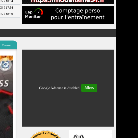
05 à 10:34
05 à 17:54
05 à 18:39
Course
Allow
Google Adsense is disabled.