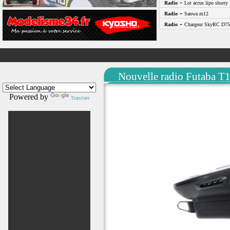
-
Radio
Lot accus lipo shorty
-
Radio
Sanwa m12
-
Radio
Chargeur SkyRC D75
Nouvelle radio Futaba 
Powered by
Translate