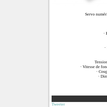
Servo numéri
· 
·
Tension
· Vitesse de fon
· Coup
· Di
Tweeter