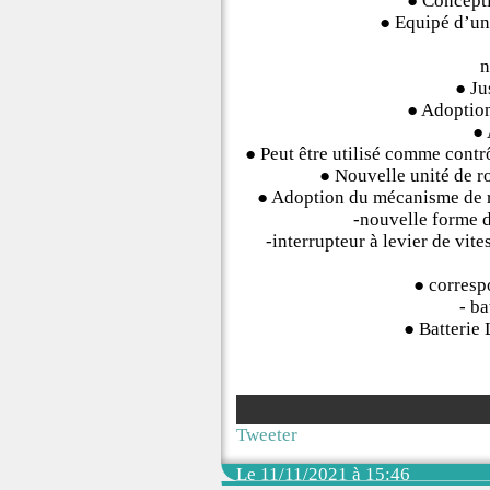
● Conceptio
● Equipé d’un
n
● Ju
● Adoption
● 
● Peut être utilisé comme contr
● Nouvelle unité de r
● Adoption du mécanisme de re
-nouvelle forme 
-interrupteur à levier de vite
● corresp
- b
● Batterie
Tweeter
Le 11/11/2021 à 15:46