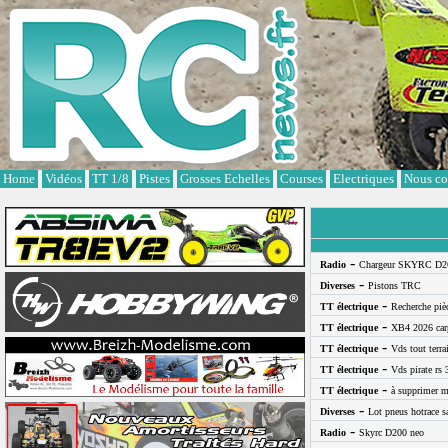
Cookies management panel
Home
Vidéos
TT 1/8
Pistes
Grosses Echelles
Courses
Electriques
Nous co
-
Radio
Chargeur SKYRC D2
-
Diverses
Pistons TRC
-
TT électrique
Recherche pi
-
TT électrique
XB4 2026 car
-
TT électrique
Vds tout terra
-
TT électrique
Vds pirate rs 
-
TT électrique
à supprimer m
-
Diverses
Lot pneus hotrace s
-
Radio
Skyrc D200 neo