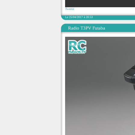
Tweeter
Le 25/04/2017 à 20:53
Radio T3PV Futaba