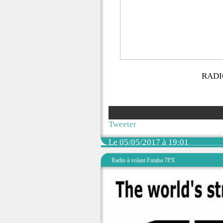
RADIO
Tweeter
Le 05/05/2017 à 19:01
Radio à volant Futaba 7PX