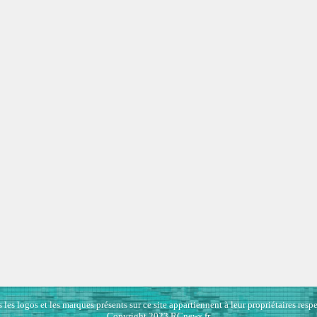
 les logos et les marques présents sur ce site appartiennent à leur propriétaires respe
Copyright 2023 RCnews.fr