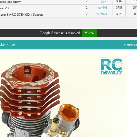
2
Cuggii
3982
31/
accus lipo shorty
2
jessy501
3786
25/
wa m12
2
Sizateck
3626
20/
rgeur SkyRC D750 MIX / Support
Allow
Google Adsense is disabled.
Max Power.
Moteur Th