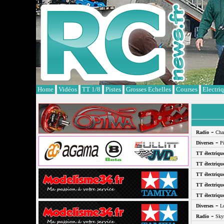
Cookies management panel
Home
Vidéos
TT 1/8
Pistes
Grosses Echelles
Courses
Electri
-
Radio
Cha
-
Diverses
P
TT électriqu
TT électriqu
TT électriqu
TT électriqu
TT électriqu
-
Diverses
L
-
Radio
Sky