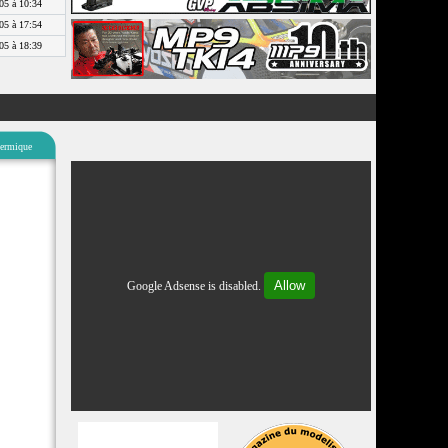
05 à 10:34
05 à 17:54
05 à 18:39
ermique
Allow
Google Adsense is disabled.