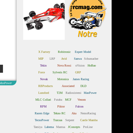
X Factory
Robitronic
Expert Model
MIP
LRP
Avid
Sanwa
Schumacher
Tekin
Nova Rossi
nVision
HoBao
Force
Sylveris RC
GRP
Novak
Motonica
James Racing
MaxPower
RBProducts
Associated
DLD
Lunsford
T2M
Radiosistemi
MaxPower
MLC Collari
Futaba
MCF
Venom
RPM
Piktor
Falcon
Racers Edge
Tekno RC
Aka
NemoRacing
TecnoPower
Traxxas
Serpent
Castle Mamba
Tamiya
Labema
Mantua
JConcepts
ProLine