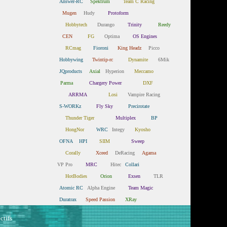
Answer-RC
Spektrum
Team C Racing
Mugen
Hudy
Protoform
Hobbytech
Durango
Trinity
Reedy
CEN
FG
Optima
OS Engines
RCmag
Fioroni
King Headz
Picco
Hobbywing
Twintip-rc
Dynamite
6Mik
JQproducts
Axial
Hyperion
Meccamo
Parma
Chargery Power
DXF
ARRMA
Losi
Vampire Racing
S-WORKz
Fly Sky
Precirotate
Thunder Tiger
Multiplex
BP
HongNor
WRC
Integy
Kyosho
OFNA
HPI
SIIM
Sweep
Corally
Xceed
DeRacing
Agama
VP Pro
MRC
Hitec
Collari
HotBodies
Orion
Exsen
TLR
Atomic RC
Alpha Engine
Team Magic
Duratrax
Speed Passion
XRay
ctifs