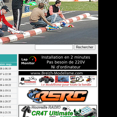
niers msgs
08 à 06:19
07 à 22:38
07 à 10:39
06 à 18:22
06 à 19:11
06 à 19:11
06 à 20:37
06 à 13:15
06 à 21:31