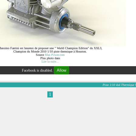
assimo Fantini est heureux de proposer une " World Champion Edition" du XXL3,
Champion du Monde 2010 1/10 piste thermique à Houston.
Source
Max Power.com
Plus photo dans
Lire la suite...
Allow
Facebook is disabled.
Piste
1/10
4x4
Thermique
1