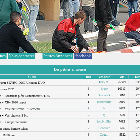
ques
Nous contacter
Petites Annonces
facebook
Les petites annonces
Sujets
Rép
Vendeur
Vus
Der
3
Jeff5995
25509
03/
rgeur SKYRC D260 Ultimate DUO
3
biose
10313
29/
istons TRC
-
1
XzedamX
9810
27/
e
Recherche pièce Schumacher U4175
-
1
jacobmiller
7016
30/
e
XB4 2026 carpet
-
2
fg
3679
17/
e
Vds tout terrain 1/8 seroend
-
2
fg
3600
17/
e
Vds pirate rs 3 bls
-
1
jacobmiller
7082
06/
e
à supprimer merci
2
Gonzalez
3566
02/
ot pneus hotrace sahara
3
Cuggii
45522
01/
rc D200 neo