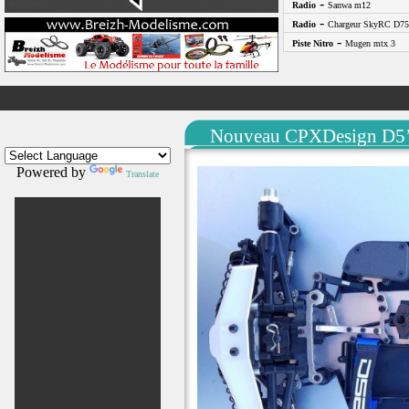
-
Radio
Sanwa m12
-
Radio
Chargeur SkyRC D75
-
Piste Nitro
Mugen mtx 3
Nouveau CPXDesign D5’
Powered by
Translate