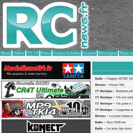
Cookies management panel
Home
Vidéos
TT 1/8
Pistes
Grosses Echelles
Courses
Electriques
Nous co
-
Radio
Chargeur SKYRC D2
-
Diverses
Pistons TRC
-
TT électrique
Recherche pi
-
TT électrique
Vds tout terra
-
TT électrique
Vds pirate rs 
-
TT électrique
à supprimer m
-
Diverses
Lot pneus hotrace s
-
Radio
Skyrc D200 neo
-
Radio
Lot accus lipo shorty