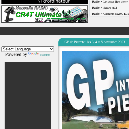
-
Radio
Lot accus lipo shorty
-
Radio
Sanwa m12
-
Radio
Chargeur SkyRC D75
GP de Pierrefeu les 3, 4 et 5 novembre 2023
Powered by
Translate