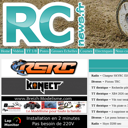
Cookies management panel
Home
Vidéos
TT 1/8
Pistes
Grosses Echelles
Courses
Electriques
Nous co
-
Radio
Chargeur SKYRC D2
-
Diverses
Pistons TRC
-
TT électrique
Recherche pi
-
TT électrique
XB4 2026 car
-
TT électrique
Vds tout terra
-
TT électrique
Vds pirate rs 
-
TT électrique
à supprimer m
-
Diverses
Lot pneus hotrace s
-
Radio
Skyrc D200 neo