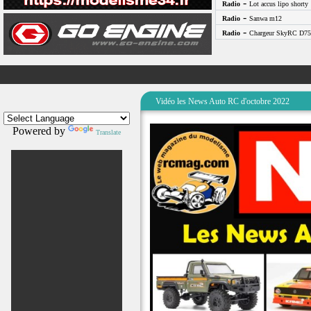
-
Radio
Lot accus lipo shorty
-
Radio
Sanwa m12
-
Radio
Chargeur SkyRC D75
Vidéo les News Auto RC d'octobre 2022
Powered by
Translate