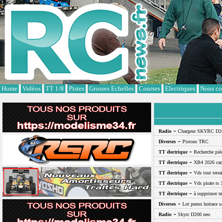
Cookies management panel
Home
Vidéos
TT 1/8
Pistes
Grosses Echelles
Courses
Electriques
Nous co
-
Radio
Chargeur SKYRC D2
-
Diverses
Pistons TRC
-
TT électrique
Recherche pi
-
TT électrique
XB4 2026 car
-
TT électrique
Vds tout terra
-
TT électrique
Vds pirate rs 
-
TT électrique
à supprimer m
-
Diverses
Lot pneus hotrace s
-
Radio
Skyrc D200 neo