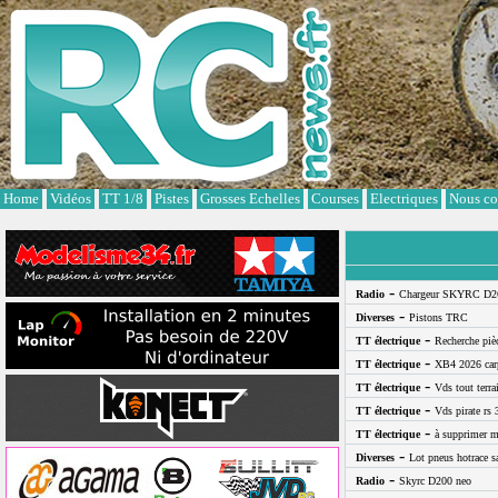
Cookies management panel
Home
Vidéos
TT 1/8
Pistes
Grosses Echelles
Courses
Electriques
Nous co
-
Radio
Chargeur SKYRC D2
-
Diverses
Pistons TRC
-
TT électrique
Recherche pi
-
TT électrique
XB4 2026 car
-
TT électrique
Vds tout terra
-
TT électrique
Vds pirate rs 
-
TT électrique
à supprimer m
-
Diverses
Lot pneus hotrace s
-
Radio
Skyrc D200 neo