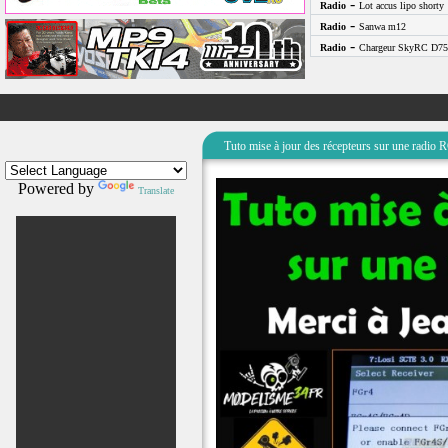
-
Radio
Lot accus lipo shorty
-
Radio
Sanwa m12
-
Radio
Chargeur SkyRC D75
Tuto mise à jour des récepteurs sur une radi
Powered by
Translate